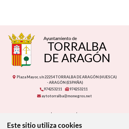
Ayuntamiento de
TORRALBA
DE ARAGÓN
Plaza Mayor, s/n
22254
TORRALBA DE ARAGÓN (HUESCA)
- ARAGÓN
(ESPAÑA)
974253211
974253211
aytotorralba@monegros.net
CONTACTO
MAPA WEB
AVISO LEGAL
PROTECCIÓN DE DATOS
ACCESIBILIDAD
Este sitio utiliza cookies
POLÍTICA DE COOKIES