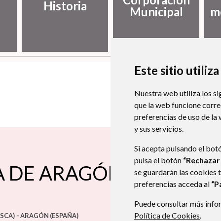
Historia
Municipal
m
Este sitio utiliz
Nuestra web utiliza los si
que la web funcione corr
preferencias de uso de la
y sus servicios.
Si acepta pulsando el bot
pulsa el botón
“Rechazar
A DE ARAGÓN
se guardarán las cookies 
preferencias acceda al
“P
Puede consultar más infor
Política de Cookies
.
SCA)
- ARAGÓN
(ESPAÑA)