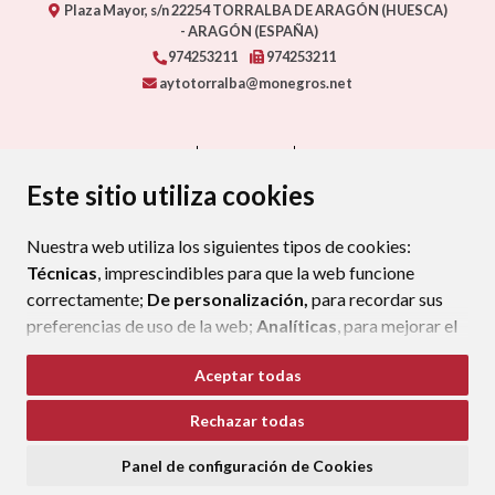
Plaza Mayor, s/n
22254
TORRALBA DE ARAGÓN (HUESCA)
- ARAGÓN
(ESPAÑA)
974253211
974253211
aytotorralba@monegros.net
CONTACTO
MAPA WEB
AVISO LEGAL
PROTECCIÓN DE DATOS
ACCESIBILIDAD
Este sitio utiliza cookies
POLÍTICA DE COOKIES
Nuestra web utiliza los siguientes tipos de cookies:
ENLAC
Técnicas
, imprescindibles para que la web funcione
correctamente;
De personalización,
para recordar sus
preferencias de uso de la web;
Analíticas
, para mejorar el
funcionamiento de la web y sus servicios.
Aceptar todas
Si acepta pulsando el botón
“Aceptar todas”
Rechazar todas
consideramos que acepta su uso. Si pulsa el botón
“Rechazar todas”
o continúa navegando sin realizar
Panel de configuración de Cookies
ninguna acción, se guardarán las cookies técnicas