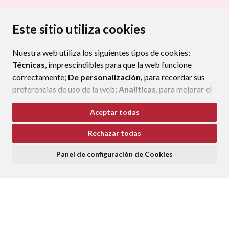
CONTACTO
MAPA WEB
AVISO LEGAL
PROTECCIÓN DE DATOS
ACCESIBILIDAD
Este sitio utiliza cookies
POLÍTICA DE COOKIES
Nuestra web utiliza los siguientes tipos de cookies:
ENLAC
Técnicas
, imprescindibles para que la web funcione
correctamente;
De personalización,
para recordar sus
preferencias de uso de la web;
Analíticas
, para mejorar el
funcionamiento de la web y sus servicios.
Aceptar todas
Si acepta pulsando el botón
“Aceptar todas”
Rechazar todas
consideramos que acepta su uso. Si pulsa el botón
“Rechazar todas”
o continúa navegando sin realizar
Panel de configuración de Cookies
ninguna acción, se guardarán las cookies técnicas
imprescindibles. Para personalizar sus preferencias
acceda al
“Panel de configuración de cookies”.
Puede consultar más información, cómo configurarlas y
posibles riesgos en nuestra
Política de Cookies
.