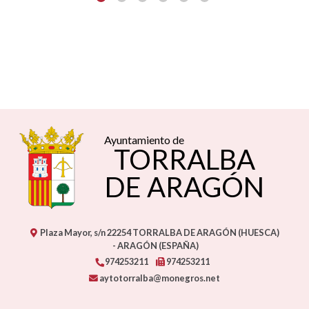
Ayuntamiento de
TORRALBA
DE ARAGÓN
Plaza Mayor, s/n
22254
TORRALBA DE ARAGÓN (HUESCA)
- ARAGÓN
(ESPAÑA)
974253211
974253211
aytotorralba@monegros.net