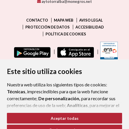
aytotorralba@monegros.net
CONTACTO
MAPA WEB
AVISO LEGAL
PROTECCIÓN DE DATOS
ACCESIBILIDAD
POLÍTICA DE COOKIES
ENLAC
Este sitio utiliza cookies
Nuestra web utiliza los siguientes tipos de cookies:
Técnicas
, imprescindibles para que la web funcione
correctamente;
De personalización,
para recordar sus
preferencias de uso de la web;
Analíticas
, para mejorar el
funcionamiento de la web y sus servicios.
Aceptar todas
Si acepta pulsando el botón
“Aceptar todas”