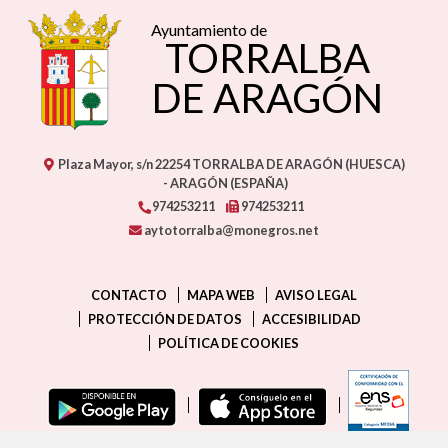
Ayuntamiento de
TORRALBA
DE ARAGÓN
Plaza Mayor, s/n
22254
TORRALBA DE ARAGÓN (HUESCA)
- ARAGÓN
(ESPAÑA)
974253211
974253211
aytotorralba@monegros.net
CONTACTO
MAPA WEB
AVISO LEGAL
PROTECCIÓN DE DATOS
ACCESIBILIDAD
POLÍTICA DE COOKIES
ENLAC