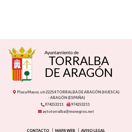
Ayuntamiento de
TORRALBA
DE ARAGÓN
Plaza Mayor, s/n
22254
TORRALBA DE ARAGÓN (HUESCA)
- ARAGÓN
(ESPAÑA)
974253211
974253211
aytotorralba@monegros.net
CONTACTO
MAPA WEB
AVISO LEGAL