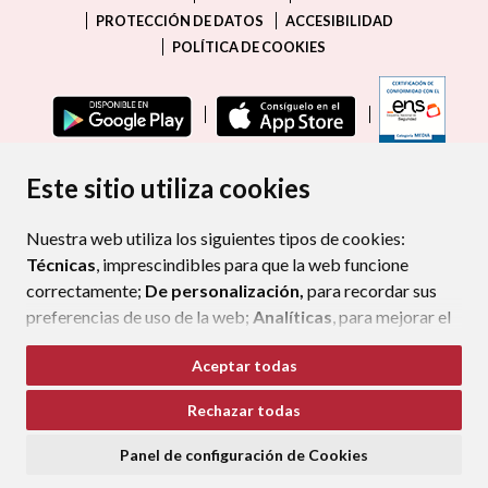
PROTECCIÓN DE DATOS
ACCESIBILIDAD
POLÍTICA DE COOKIES
ENLAC
Este sitio utiliza cookies
Nuestra web utiliza los siguientes tipos de cookies:
Técnicas
, imprescindibles para que la web funcione
correctamente;
De personalización,
para recordar sus
preferencias de uso de la web;
Analíticas
, para mejorar el
funcionamiento de la web y sus servicios.
Aceptar todas
Si acepta pulsando el botón
“Aceptar todas”
Rechazar todas
consideramos que acepta su uso. Si pulsa el botón
“Rechazar todas”
o continúa navegando sin realizar
Panel de configuración de Cookies
ninguna acción, se guardarán las cookies técnicas