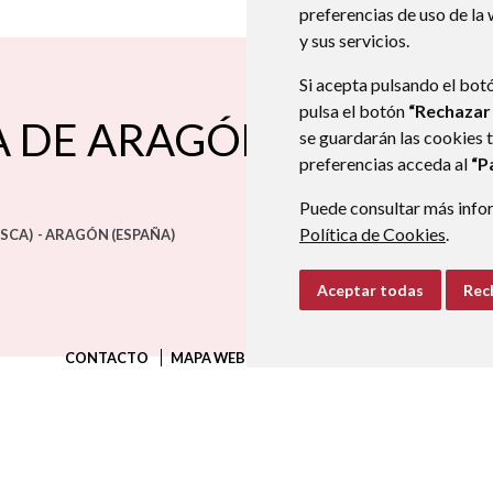
preferencias de uso de la
y sus servicios.
Si acepta pulsando el bot
pulsa el botón
“Rechazar
A DE ARAGÓN
se guardarán las cookies 
preferencias acceda al
“P
Puede consultar más infor
Política de Cookies
.
SCA)
- ARAGÓN
(ESPAÑA)
Aceptar todas
Rec
CONTACTO
MAPA WEB
AVISO LEGAL
PROTECCIÓN D