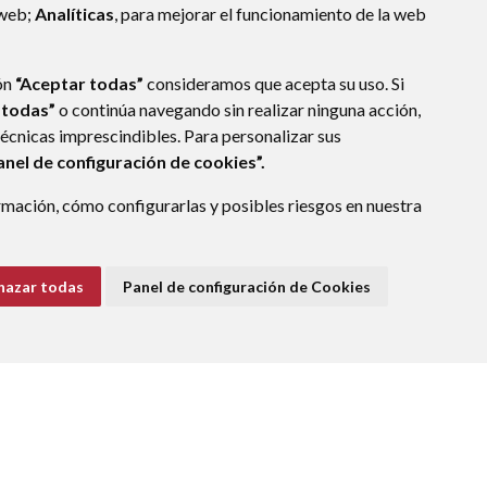
 web;
Analíticas
, para mejorar el funcionamiento de la web
ón
“Aceptar todas”
consideramos que acepta su uso. Si
 todas”
o continúa navegando sin realizar ninguna acción,
técnicas imprescindibles. Para personalizar sus
anel de configuración de cookies”.
mación, cómo configurarlas y posibles riesgos en nuestra
hazar todas
Panel de configuración de Cookies
E DATOS
ACCESIBILIDAD
POLÍTICA DE COOKIES
ENLACE EXTERNO A