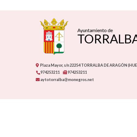
Ayuntamiento de
TORRALB
Plaza Mayor, s/n
22254
TORRALBA DE ARAGÓN (HUE
974253211
974253211
aytotorralba@monegros.net