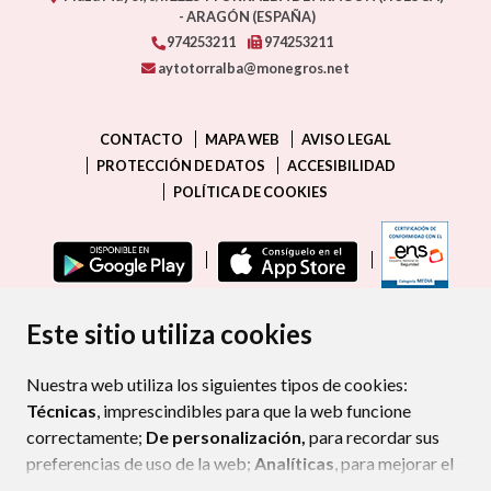
- ARAGÓN
(ESPAÑA)
974253211
974253211
aytotorralba@monegros.net
CONTACTO
MAPA WEB
AVISO LEGAL
PROTECCIÓN DE DATOS
ACCESIBILIDAD
POLÍTICA DE COOKIES
ENLAC
Este sitio utiliza cookies
Nuestra web utiliza los siguientes tipos de cookies:
Técnicas
, imprescindibles para que la web funcione
correctamente;
De personalización,
para recordar sus
preferencias de uso de la web;
Analíticas
, para mejorar el
funcionamiento de la web y sus servicios.