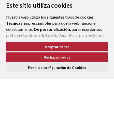
PROTECCIÓN DE DATOS
ACCESIBILIDAD
Este sitio utiliza cookies
POLÍTICA DE COOKIES
Nuestra web utiliza los siguientes tipos de cookies:
ENLAC
Técnicas
, imprescindibles para que la web funcione
correctamente;
De personalización,
para recordar sus
preferencias de uso de la web;
Analíticas
, para mejorar el
funcionamiento de la web y sus servicios.
Aceptar todas
Si acepta pulsando el botón
“Aceptar todas”
Rechazar todas
consideramos que acepta su uso. Si pulsa el botón
“Rechazar todas”
o continúa navegando sin realizar
Panel de configuración de Cookies
ninguna acción, se guardarán las cookies técnicas
imprescindibles. Para personalizar sus preferencias
acceda al
“Panel de configuración de cookies”.
Puede consultar más información, cómo configurarlas y
posibles riesgos en nuestra
Política de Cookies
.