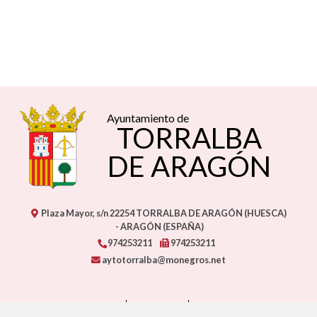
Ayuntamiento de
TORRALBA
DE ARAGÓN
Plaza Mayor, s/n
22254
TORRALBA DE ARAGÓN (HUESCA)
- ARAGÓN
(ESPAÑA)
974253211
974253211
aytotorralba@monegros.net
CONTACTO
MAPA WEB
AVISO LEGAL